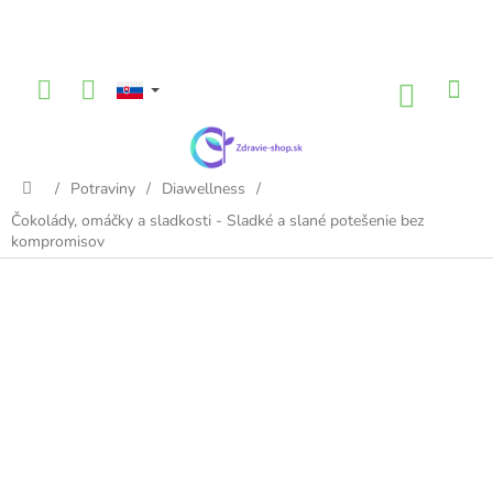
Prejsť
na
obsah
NÁKU
KOŠÍK
/
Potraviny
/
Diawellness
/
Domov
Čokolády, omáčky a sladkosti - Sladké a slané potešenie bez
kompromisov