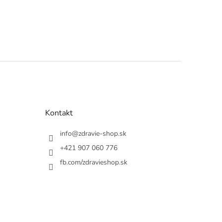
Kontakt
info
@
zdravie-shop.sk
+421 907 060 776
fb.com/zdravieshop.sk