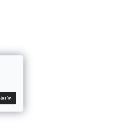
m
lasím