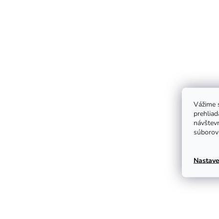
Vážime s
prehliad
návštevn
súborov 
Nastave