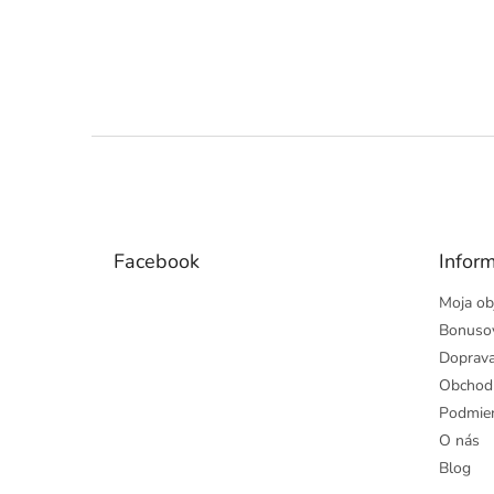
Z
á
p
ä
t
Facebook
Inform
i
e
Moja ob
Bonuso
Doprava
Obchod
Podmien
O nás
Blog