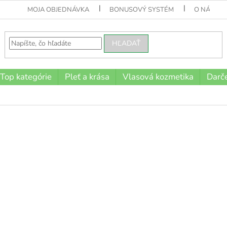
MOJA OBJEDNÁVKA
BONUSOVÝ SYSTÉM
O NÁS
HĽADAŤ
Top kategórie
Pleť a krása
Vlasová kozmetika
Darče