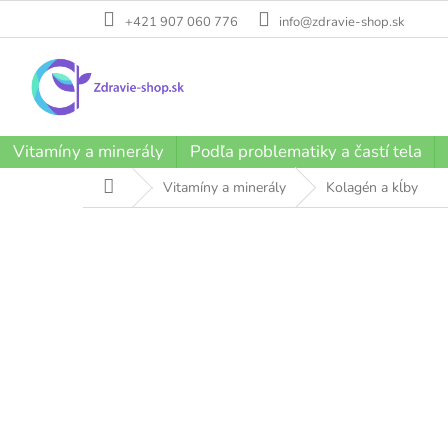
Prejsť
+421 907 060 776
info@zdravie-shop.sk
na
obsah
Vitamíny a minerály
Podľa problematiky a častí tela
Domov
Vitamíny a minerály
Kolagén a kĺby