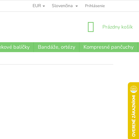
EUR
Slovenčina
BLOG
Prihlásenie
NÁKUPNÝ
Prázdny košík
KOŠÍK
kové balíčky
Bandáže, ortézy
Kompresné pančuchy