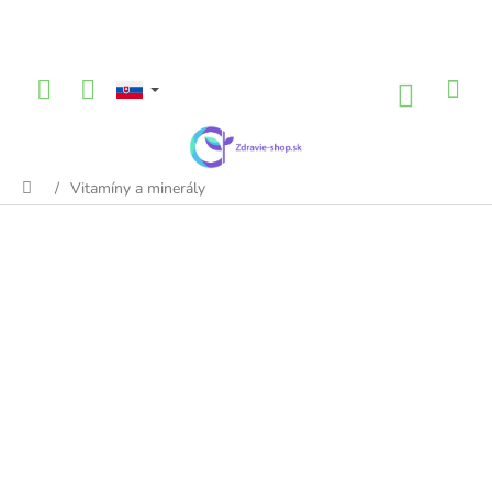
Prejsť
na
obsah
NÁKU
KOŠÍK
/
Vitamíny a minerály
Domov