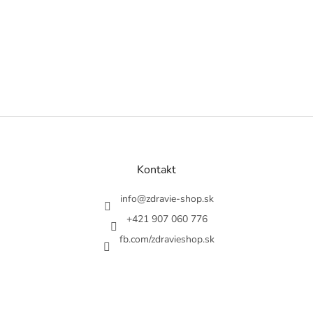
Z
á
p
ä
Kontakt
t
i
info
@
zdravie-shop.sk
e
+421 907 060 776
fb.com/zdravieshop.sk