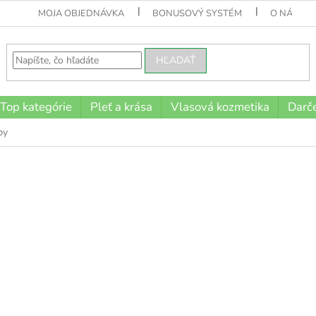
MOJA OBJEDNÁVKA
BONUSOVÝ SYSTÉM
O NÁS
HĽADAŤ
Top kategórie
Pleť a krása
Vlasová kozmetika
Darče
by