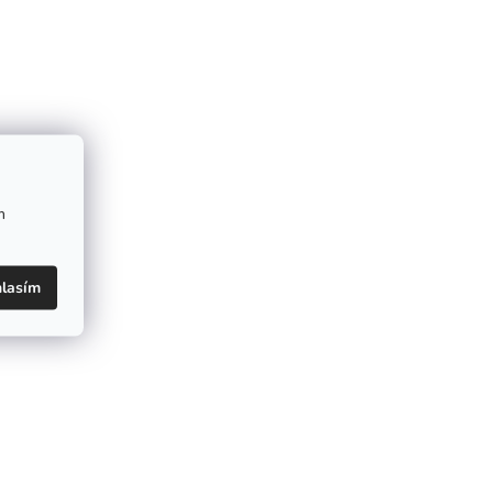
m
lasím