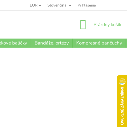
EUR
Slovenčina
BLOG
Prihlásenie
NÁKUPNÝ
Prázdny košík
KOŠÍK
kové balíčky
Bandáže, ortézy
Kompresné pančuchy