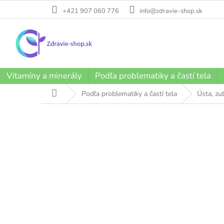
Prejsť
+421 907 060 776
info@zdravie-shop.sk
na
obsah
Vitamíny a minerály
Podľa problematiky a častí tela
Domov
Podľa problematiky a častí tela
Ústa, zu