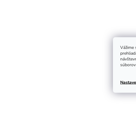
Vážime s
prehliad
návštevn
súborov 
Nastave