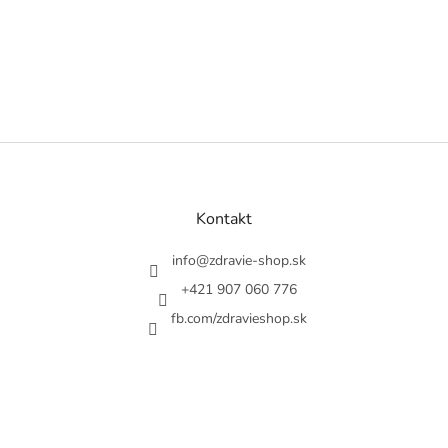
Z
á
p
ä
Kontakt
t
i
info
@
zdravie-shop.sk
e
+421 907 060 776
fb.com/zdravieshop.sk