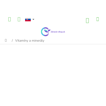
Prejsť
na
obsah
NÁKU
KOŠÍK
/
Vitamíny a minerály
Domov