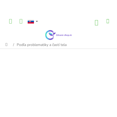
Prejsť
na
obsah
NÁKU
KOŠÍK
/
Podľa problematiky a častí tela
Domov