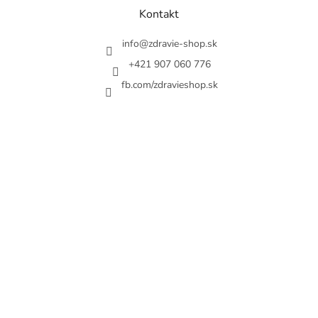
ä
Kontakt
t
i
info
@
zdravie-shop.sk
e
+421 907 060 776
fb.com/zdravieshop.sk