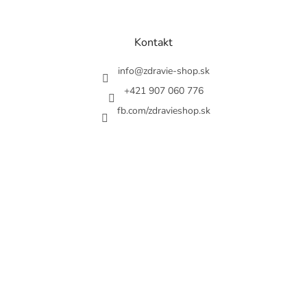
á
p
ä
Kontakt
t
i
info
@
zdravie-shop.sk
e
+421 907 060 776
fb.com/zdravieshop.sk