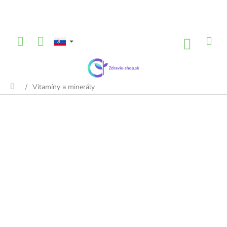
Prejsť
na
obsah
NÁKU
KOŠÍK
/
Vitamíny a minerály
Domov