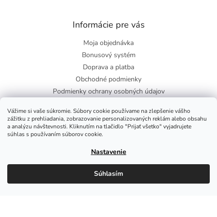
Informácie pre vás
Moja objednávka
Bonusový systém
Doprava a platba
Obchodné podmienky
Podmienky ochrany osobných údajov
O nás
Vážime si vaše súkromie. Súbory cookie používame na zlepšenie vášho
Blog
zážitku z prehliadania, zobrazovanie personalizovaných reklám alebo obsahu
a analýzu návštevnosti. Kliknutím na tlačidlo "Prijať všetko" vyjadrujete
súhlas s používaním súborov cookie.
Facebook
Nastavenie
Súhlasím
Copyright 2026
Zdravie-shop
. Všetky práva vyhradené.