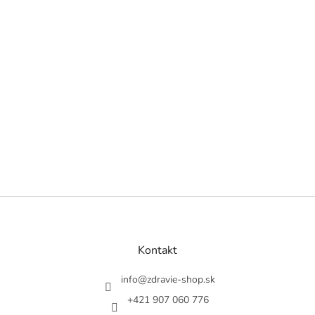
Z
á
p
ä
Kontakt
t
i
info
@
zdravie-shop.sk
e
+421 907 060 776