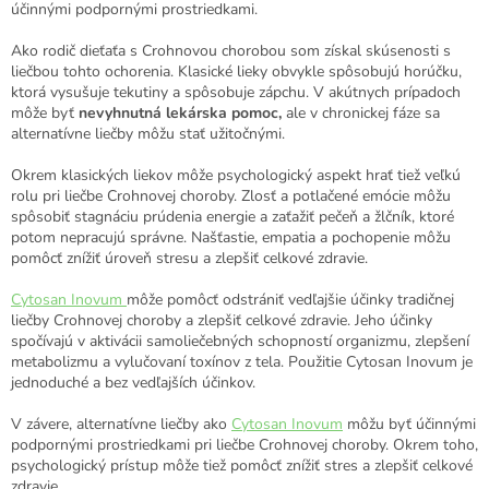
účinnými podpornými prostriedkami.
Ako rodič dieťaťa s Crohnovou chorobou som získal skúsenosti s
liečbou tohto ochorenia. Klasické lieky obvykle spôsobujú horúčku,
ktorá vysušuje tekutiny a spôsobuje zápchu. V akútnych prípadoch
môže byť
nevyhnutná lekárska pomoc,
ale v chronickej fáze sa
alternatívne liečby môžu stať užitočnými.
Okrem klasických liekov môže psychologický aspekt hrať tiež veľkú
rolu pri liečbe Crohnovej choroby. Zlosť a potlačené emócie môžu
spôsobiť stagnáciu prúdenia energie a zaťažiť pečeň a žlčník, ktoré
potom nepracujú správne. Našťastie, empatia a pochopenie môžu
pomôcť znížiť úroveň stresu a zlepšiť celkové zdravie.
Cytosan Inovum
môže pomôcť odstrániť vedľajšie účinky tradičnej
liečby Crohnovej choroby a zlepšiť celkové zdravie. Jeho účinky
spočívajú v aktivácii samoliečebných schopností organizmu, zlepšení
metabolizmu a vylučovaní toxínov z tela. Použitie Cytosan Inovum je
jednoduché a bez vedľajších účinkov.
V závere, alternatívne liečby ako
Cytosan Inovum
môžu byť účinnými
podpornými prostriedkami pri liečbe Crohnovej choroby. Okrem toho,
psychologický prístup môže tiež pomôcť znížiť stres a zlepšiť celkové
zdravie.