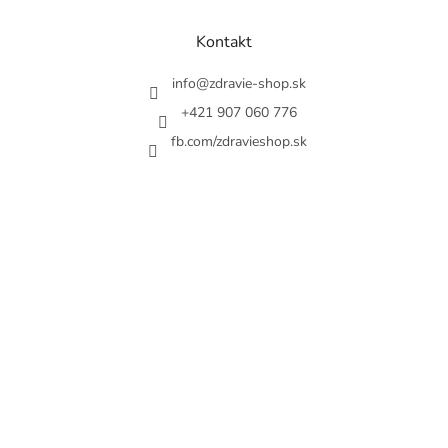
p
ä
Kontakt
t
i
info
@
zdravie-shop.sk
e
+421 907 060 776
fb.com/zdravieshop.sk