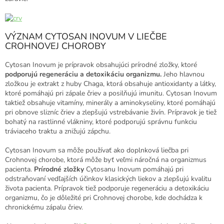
VÝZNAM CYTOSAN INOVUM V LIEČBE
CROHNOVEJ CHOROBY
Cytosan Inovum je prípravok obsahujúci prírodné zložky, ktoré
podporujú regeneráciu a detoxikáciu organizmu.
Jeho hlavnou
zložkou je extrakt z huby Chaga, ktorá obsahuje antioxidanty a látky,
ktoré pomáhajú pri zápale čriev a posilňujú imunitu. Cytosan Inovum
taktiež obsahuje vitamíny, minerály a aminokyseliny, ktoré pomáhajú
pri obnove slizníc čriev a zlepšujú vstrebávanie živín. Prípravok je tiež
bohatý na rastlinné vlákniny, ktoré podporujú správnu funkciu
tráviaceho traktu a znižujú zápchu.
Cytosan Inovum sa môže používať ako doplnková liečba pri
Crohnovej chorobe, ktorá môže byť veľmi náročná na organizmus
pacienta.
Prírodné zložky
Cytosanu Inovum pomáhajú pri
odstraňovaní vedľajších účinkov klasických liekov a zlepšujú kvalitu
života pacienta. Prípravok tiež podporuje regeneráciu a detoxikáciu
organizmu, čo je dôležité pri Crohnovej chorobe, kde dochádza k
chronickému zápalu čriev.