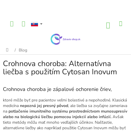
Prejsť
na
obsah
NÁKU
KOŠÍK
/
Blog
Domov
Crohnova choroba: Alternatívna
liečba s použitím Cytosan Inovum
Crohnova choroba je zápalové ochorenie čriev,
ktoré môže byť pre pacientov veľmi bolestivé a nepohodlné. Klasická
medicína
nepozná jej presný pôvod
, ale liečba sa zvyčajne zameriava
na
potlačenie imunitného systému prostredníctvom munosupresív
alebo na biologickú liečbu pomocou injekcií alebo infúzií.
Avšak
tieto metódy môžu mať mnoho vedľajších účinkov. Našťastie,
alternatívne liečby ako napríklad použitie Cytosan Inovum môžu byť