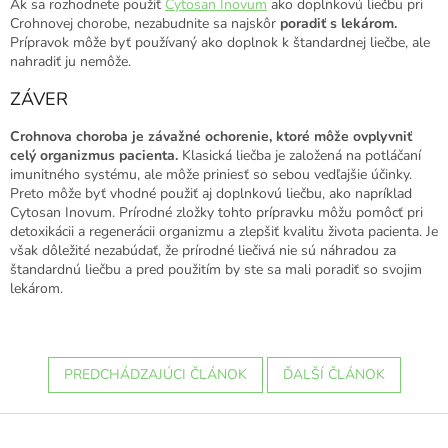
Ak sa rozhodnete použiť
Cytosan Inovum
ako doplnkovú liečbu pri
Crohnovej chorobe, nezabudnite sa najskôr
poradiť s lekárom.
Prípravok môže byť používaný ako doplnok k štandardnej liečbe, ale
nahradiť ju nemôže.
ZÁVER
Crohnova choroba je závažné ochorenie, ktoré môže ovplyvniť
celý organizmus pacienta.
Klasická liečba je založená na potláčaní
imunitného systému, ale môže priniesť so sebou vedľajšie účinky.
Preto môže byť vhodné použiť aj doplnkovú liečbu, ako napríklad
Cytosan Inovum. Prírodné zložky tohto prípravku môžu pomôcť pri
detoxikácii a regenerácii organizmu a zlepšiť kvalitu života pacienta. Je
však dôležité nezabúdať, že prírodné liečivá nie sú náhradou za
štandardnú liečbu a pred použitím by ste sa mali poradiť so svojim
lekárom.
PREDCHÁDZAJÚCI ČLÁNOK
ĎALŠÍ ČLÁNOK
Z
á