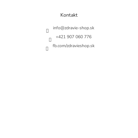
á
p
ä
Kontakt
t
i
info
@
zdravie-shop.sk
e
+421 907 060 776
fb.com/zdravieshop.sk