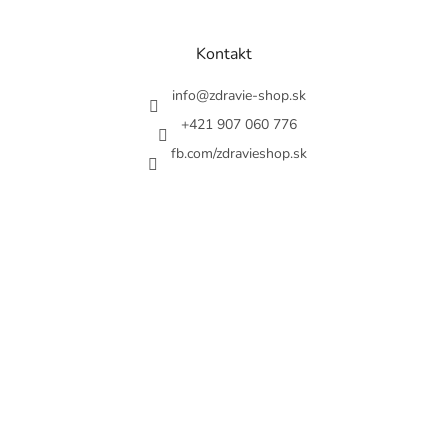
á
p
ä
Kontakt
t
i
info
@
zdravie-shop.sk
e
+421 907 060 776
fb.com/zdravieshop.sk