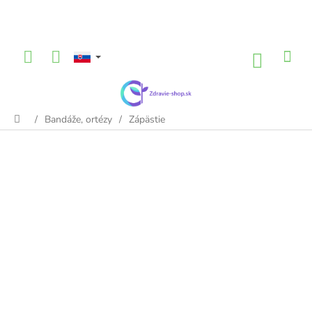
Prejsť
na
obsah
NÁKU
KOŠÍK
/
Bandáže, ortézy
/
Zápästie
Domov