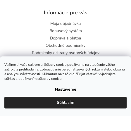
Informácie pre vás
Moja objednávka
Bonusový systém
Doprava a platba
Obchodné podmienky
Podmienky ochrany osobných údajov
O nás
Vážime si vaše súkromie. Súbory cookie používame na zlepšenie vášho
Blog
zážitku z prehliadania, zobrazovanie personalizovaných reklám alebo obsahu
a analýzu návštevnosti. Kliknutím na tlačidlo "Prijať všetko" vyjadrujete
súhlas s používaním súborov cookie.
Facebook
Nastavenie
Súhlasím
Copyright 2026
Zdravie-shop
. Všetky práva vyhradené.