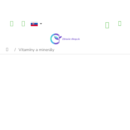
Prejsť
na
obsah
NÁKU
KOŠÍK
/
Vitamíny a minerály
Domov