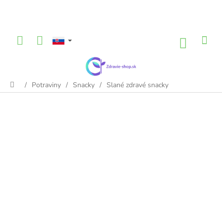
Prejsť
na
obsah
NÁKU
KOŠÍK
/
Potraviny
/
Snacky
/
Slané zdravé snacky
Domov