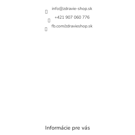
t
i
info
@
zdravie-shop.sk
e
+421 907 060 776
fb.com/zdravieshop.sk
Informácie pre vás