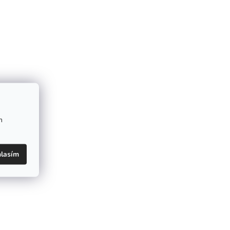
m
lasím