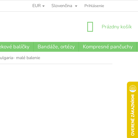
EUR
Slovenčina
BLOG
Prihlásenie
NÁKUPNÝ
Prázdny košík
KOŠÍK
kové balíčky
Bandáže, ortézy
Kompresné pančuchy
ulgaria- malé balenie