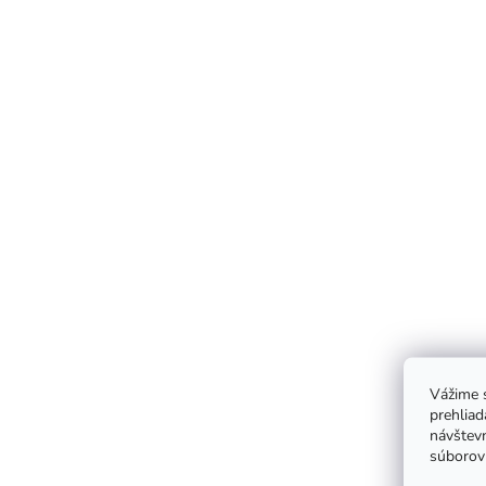
Vážime s
prehliad
návštevn
súborov 