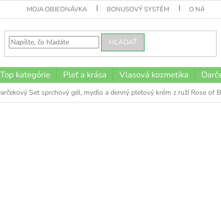
MOJA OBJEDNÁVKA
BONUSOVÝ SYSTÉM
O NÁS
HĽADAŤ
Top kategórie
Pleť a krása
Vlasová kozmetika
Darče
arčekový Set sprchový gél, mydlo a denný pleťový krém z ruží Rose of B