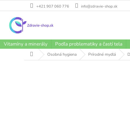
Prejsť
+421 907 060 776
info@zdravie-shop.sk
na
obsah
Vitamíny a minerály
Podľa problematiky a častí tela
Domov
Osobná hygiena
Prírodné mydlá
D