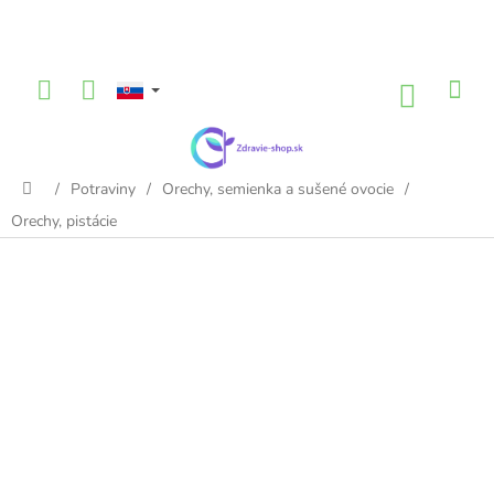
Prejsť
na
obsah
NÁKU
KOŠÍK
/
Potraviny
/
Orechy, semienka a sušené ovocie
/
Domov
Orechy, pistácie