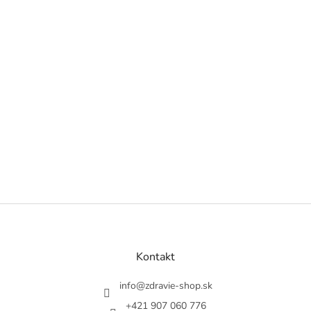
Z
á
p
ä
Kontakt
t
i
info
@
zdravie-shop.sk
e
+421 907 060 776