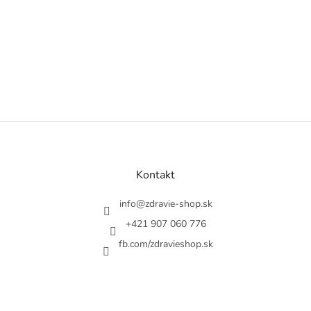
Z
á
p
ä
Kontakt
t
i
info
@
zdravie-shop.sk
e
+421 907 060 776
fb.com/zdravieshop.sk