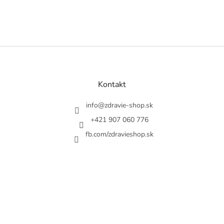
Z
á
p
ä
Kontakt
t
i
info
@
zdravie-shop.sk
e
+421 907 060 776
fb.com/zdravieshop.sk