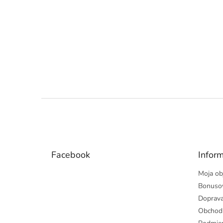
Z
á
p
ä
t
Facebook
Inform
i
e
Moja ob
Bonuso
Doprava
Obchod