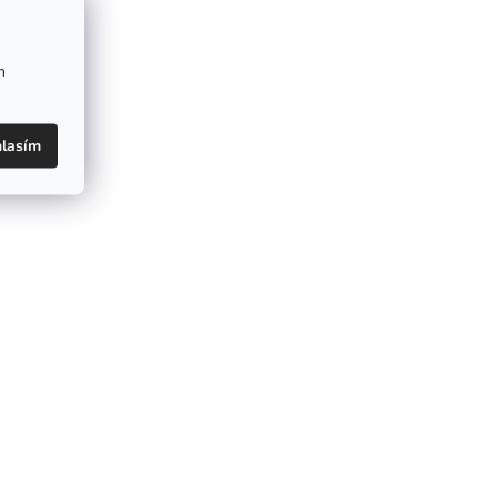
m
lasím