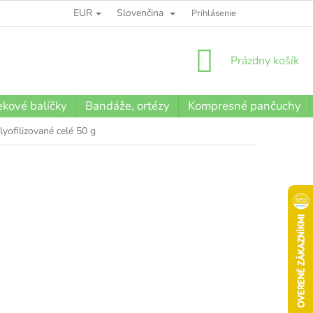
EUR
Slovenčina
BLOG
Prihlásenie
NÁKUPNÝ
Prázdny košík
KOŠÍK
kové balíčky
Bandáže, ortézy
Kompresné pančuchy
 lyofilizované celé 50 g