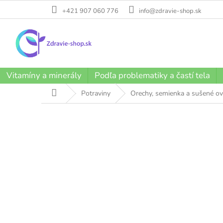
Prejsť
+421 907 060 776
info@zdravie-shop.sk
na
obsah
Vitamíny a minerály
Podľa problematiky a častí tela
Domov
Potraviny
Orechy, semienka a sušené ov