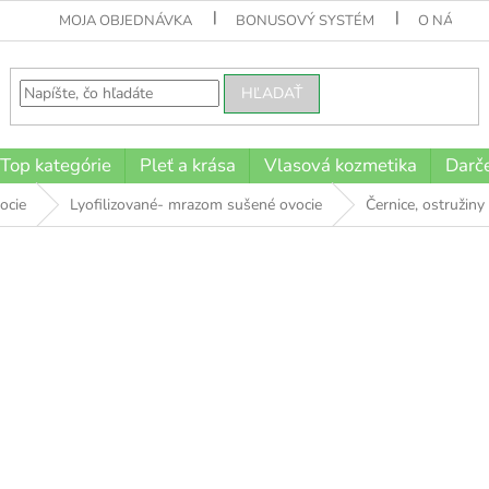
MOJA OBJEDNÁVKA
BONUSOVÝ SYSTÉM
O NÁS
HĽADAŤ
Top kategórie
Pleť a krása
Vlasová kozmetika
Darče
ocie
Lyofilizované- mrazom sušené ovocie
Černice, ostružiny