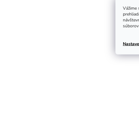
Vážime s
prehliad
návštevn
súborov 
Nastave