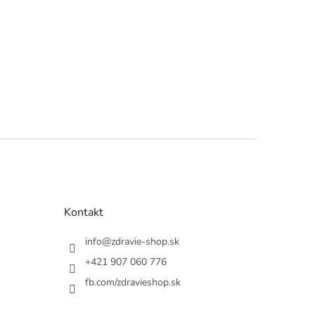
Kontakt
info
@
zdravie-shop.sk
+421 907 060 776
fb.com/zdravieshop.sk