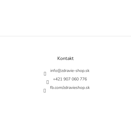
Z
á
p
ä
Kontakt
t
i
info
@
zdravie-shop.sk
e
+421 907 060 776
fb.com/zdravieshop.sk