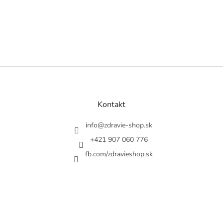
Z
á
p
ä
Kontakt
t
i
info
@
zdravie-shop.sk
e
+421 907 060 776
fb.com/zdravieshop.sk