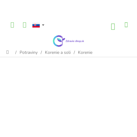
Prejsť
na
obsah
NÁKU
KOŠÍK
/
Potraviny
/
Korenie a soli
/
Korenie
Domov