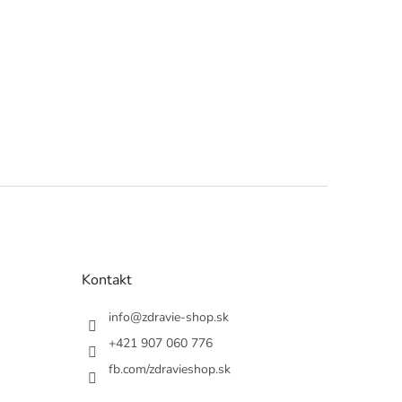
Kontakt
info
@
zdravie-shop.sk
+421 907 060 776
fb.com/zdravieshop.sk