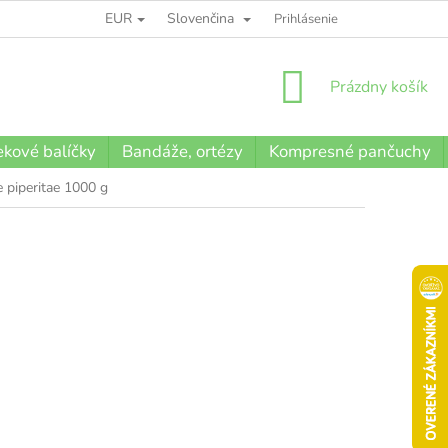
EUR
Slovenčina
BLOG
Prihlásenie
NÁKUPNÝ
Prázdny košík
KOŠÍK
kové balíčky
Bandáže, ortézy
Kompresné pančuchy
 piperitae 1000 g