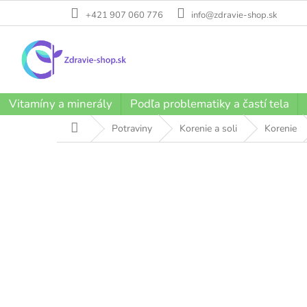
Prejsť
+421 907 060 776
info@zdravie-shop.sk
na
obsah
Vitamíny a minerály
Podľa problematiky a častí tela
Domov
Potraviny
Korenie a soli
Korenie