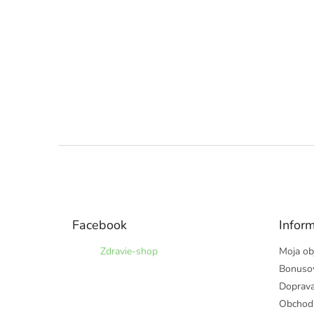
Z
á
p
ä
t
Facebook
Inform
i
e
Zdravie-shop
Moja ob
Bonuso
Doprava
Obchod