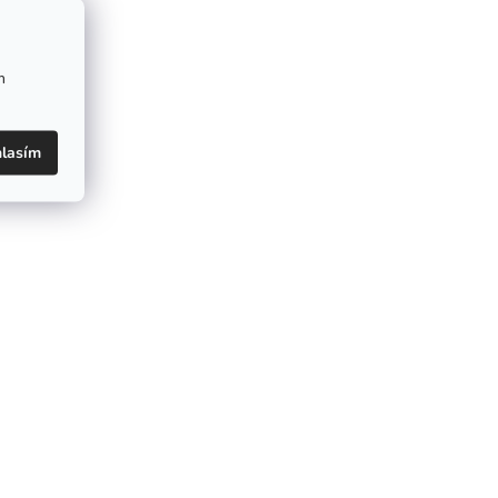
m
lasím