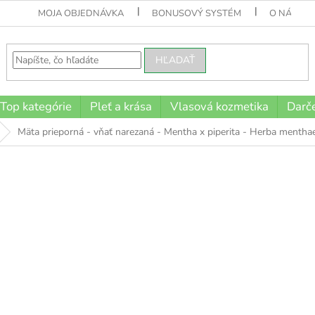
MOJA OBJEDNÁVKA
BONUSOVÝ SYSTÉM
O NÁS
HĽADAŤ
Top kategórie
Pleť a krása
Vlasová kozmetika
Darče
Mäta prieporná - vňať narezaná - Mentha x piperita - Herba menthae