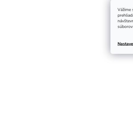
Vážime s
prehliad
návštevn
súborov 
Nastave