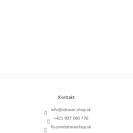
Z
á
p
ä
Kontakt
t
i
info
@
zdravie-shop.sk
e
+421 907 060 776
fb.com/zdravieshop.sk