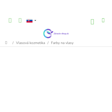
Prejsť
na
obsah
NÁKU
KOŠÍK
/
Vlasová kozmetika
/
Farby na vlasy
Domov