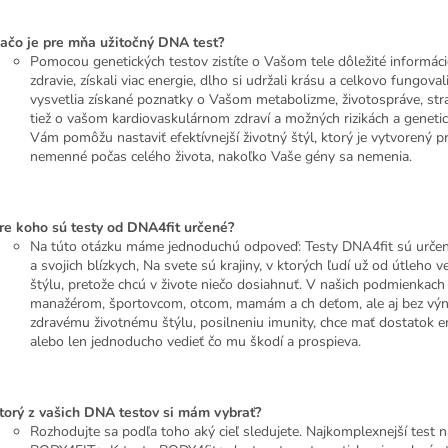
ačo je pre mňa užitočný DNA test?
Pomocou genetických testov zistíte o Vašom tele dôležité informácie 
zdravie, získali viac energie, dlho si udržali krásu a celkovo fung
vysvetlia získané poznatky o Vašom metabolizme, životospráve, stravo
tiež o vašom kardiovaskulárnom zdraví a možných rizikách a genetic
Vám pomôžu nastaviť efektívnejší životný štýl, ktorý je vytvorený
nemenné počas celého života, nakoľko Vaše gény sa nemenia.
re koho sú testy od DNA4fit určené?
Na túto otázku máme jednoduchú odpoveď: Testy DNA4fit sú určené 
a svojich blízkych, Na svete sú krajiny, v ktorých ľudí už od útleh
štýlu, pretože chcú v živote niečo dosiahnuť. V našich podmienka
manažérom, športovcom, otcom, mamám a ch deťom, ale aj bez výnim
zdravému životnému štýlu, posilneniu imunity, chce mať dostatok en
alebo len jednoducho vedieť čo mu škodí a prospieva.
torý z vašich DNA testov si mám vybrať?
Rozhodujte sa podľa toho aký cieľ sledujete. Najkomplexnejší test na