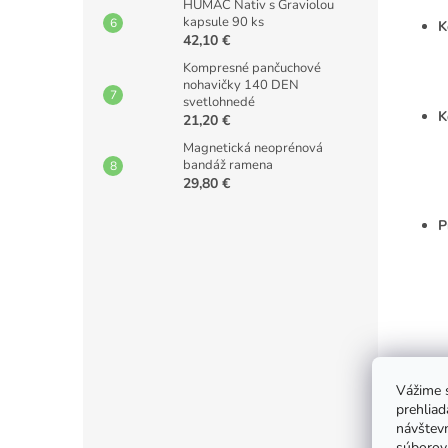
HUMAC Nativ s Graviolou
kapsule 90 ks
K
42,10 €
Kompresné pančuchové
nohavičky 140 DEN
svetlohnedé
K
21,20 €
Magnetická neoprénová
bandáž ramena
29,80 €
P
K
Vážime s
prehliad
návštevn
súborov 