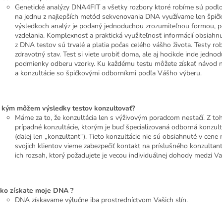
Genetické analýzy DNA4FIT a všetky rozbory ktoré robíme sú podlo
na jednu z najlepších metód sekvenovania DNA využívame len špičko
výsledkoch analýz je podaný jednoduchou zrozumiteľnou formou, po
vzdelania. Komplexnosť a praktická využiteľnosť informácií obsiahn
z DNA testov sú trvalé a platia počas celého vášho života. Testy r
zdravotný stav. Test si viete urobiť doma, ale aj hocikde inde jedno
podmienky odberu vzorky. Ku každému testu môžete získať návod 
a konzultácie so špičkovými odborníkmi podľa Vášho výberu.
 kým môžem výsledky testov konzultovať?
Máme za to, že konzultácia len s výživovým poradcom nestačí. Z to
prípadné konzultácie, ktorým je buď špecializovaná odborná konzult
(ďalej len „konzultant“). Tieto konzultácie nie sú obsiahnuté v cene
svojich klientov vieme zabezpečiť kontakt na príslušného konzultant
ich rozsah, ktorý požadujete je vecou individuálnej dohody medzi 
ko získate moje DNA ?
DNA získavame výlučne iba prostredníctvom Vašich slín.