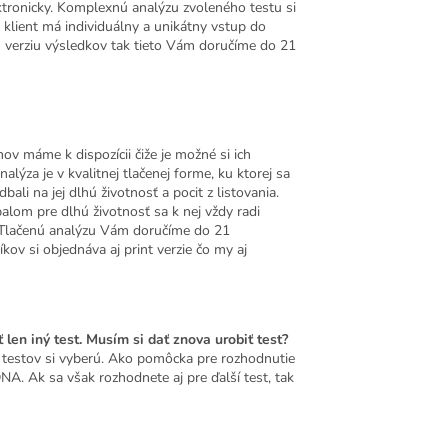
tronicky. Komplexnú analýzu zvoleného testu si
klient má individuálny a unikátny vstup do
nú verziu výsledkov tak tieto Vám doručíme do 21
ov máme k dispozícii čiže je možné si ich
ýza je v kvalitnej tlačenej forme, ku ktorej sa
li na jej dlhú životnosť a pocit z listovania.
om pre dlhú životnosť sa k nej vždy radi
. Tlačenú analýzu Vám doručíme do 21
ov si objednáva aj print verzie čo my aj
en iný test. Musím si dať znova urobiť test?
 testov si vyberú. Ako pomôcka pre rozhodnutie
. Ak sa však rozhodnete aj pre ďalší test, tak