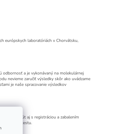
ch európskych laboratóriách v Chorvátsku,
okú odbornosť a je vykonávaný na molekulárnej
vodu nevieme zaručiť výsledky skôr ako uvádzame
osťami je naše spracovanie výsledkov
ty do 5 minút aj s registráciou a zabalením
ťou balenia testu.
m