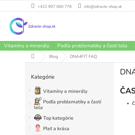
Prejsť
+421 907 060 776
info@zdravie-shop.sk
na
obsah
Vitamíny a minerály
Podľa problematiky a častí tela
Domov
Blog
DNA4FIT FAQ
B
DNA
o
Kategórie
Preskočiť
č
kategórie
n
ČAS
ý
Vitamíny a minerály
p
Podľa problematiky a častí
Č
a
tela
n
e
Top kategórie
l
Pleť a krása