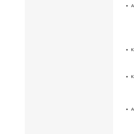
A
K
K
A