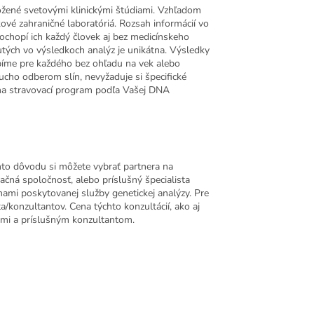
žené svetovými klinickými štúdiami. Vzhľadom
vé zahraničné laboratóriá. Rozsah informácií vo
chopí ich každý človek aj bez medicínskeho
utých vo výsledkoch analýz je unikátna. Výsledky
obíme pre každého bez ohľadu na vek alebo
ducho odberom slín, nevyžaduje si špecifické
na stravovací program podľa Vašej DNA
hto dôvodu si môžete vybrať partnera na
ačná spoločnosť, alebo príslušný špecialista
 nami poskytovanej služby genetickej analýzy. Pre
a/konzultantov. Cena týchto konzultácií, ako aj
Vami a príslušným konzultantom.