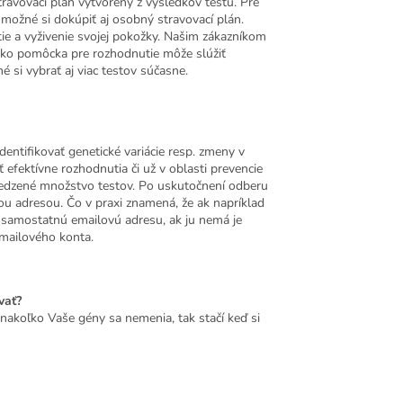
avovací plán vytvorený z výsledkov testu. Pre
možné si dokúpiť aj osobný stravovací plán.
ie a vyživenie svojej pokožky. Našim zákazníkom
 Ako pomôcka pre rozhodnutie môže slúžiť
si vybrať aj viac testov súčasne.
entifikovať genetické variácie resp. zmeny v
efektívne rozhodnutia či už v oblasti prevencie
bmedzené množstvo testov. Po uskutočnení odberu
ou adresou. Čo v praxi znamená, že ak napríklad
ju samostatnú emailovú adresu, ak ju nemá je
emailového konta.
vať?
akoľko Vaše gény sa nemenia, tak stačí keď si