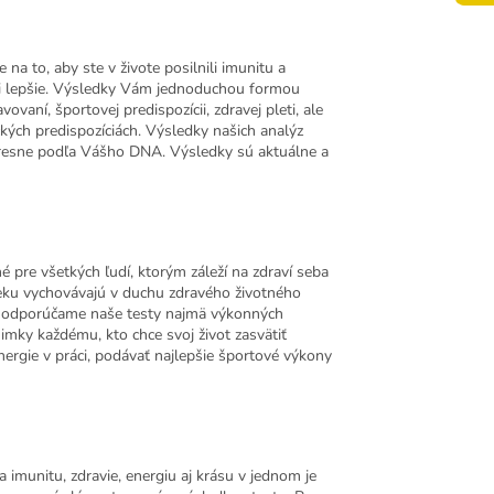
na to, aby ste v živote posilnili imunitu a
ovali lepšie. Výsledky Vám jednoduchou formou
vaní, športovej predispozícii, zdravej pleti, ale
kých predispozíciách. Výsledky našich analýz
 presne podľa Vášho DNA. Výsledky sú aktuálne a
pre všetkých ľudí, ktorým záleží na zdraví seba
o veku vychovávajú v duchu zdravého životného
ch odporúčame naše testy najmä výkonných
ky každému, kto chce svoj život zasvätiť
ergie v práci, podávať najlepšie športové výkony
 imunitu, zdravie, energiu aj krásu v jednom je