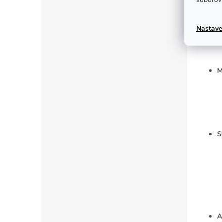
N
Nastave
M
S
A