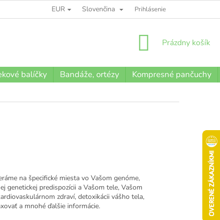
EUR
Slovenčina
BLOG
Prihlásenie
NÁKUPNÝ
Prázdny košík
KOŠÍK
kové balíčky
Bandáže, ortézy
Kompresné pančuchy
eráme na špecifické miesta vo Vašom genóme,
j genetickej predispozícii a Vašom tele, Vašom
ardiovaskulárnom zdraví, detoxikácii vášho tela,
axovať a mnohé ďalšie informácie.