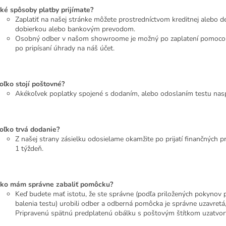
ké spôsoby platby prijímate?
Zaplatiť na našej stránke môžete prostredníctvom kreditnej alebo d
dobierkou alebo bankovým prevodom.
Osobný odber v našom showroome je možný po zaplatení pomoco
po pripísaní úhrady na náš účet.
oľko stojí poštovné?
Akékoľvek poplatky spojené s dodaním, alebo odoslaním testu nasp
oľko trvá dodanie?
Z našej strany zásielku odosielame okamžite po prijatí finančných pr
1 týždeň.
ko mám správne zabaliť pomôcku?
Keď budete mať istotu, že ste správne (podľa priložených pokynov 
balenia testu) urobili odber a odberná pomôcka je správne uzavretá, 
Pripravenú spätnú predplatenú obálku s poštovým štítkom uzatvorte