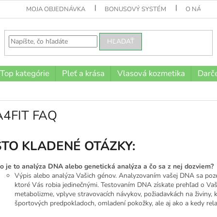
MOJA OBJEDNÁVKA
BONUSOVÝ SYSTÉM
O NÁS
HĽADAŤ
Top kategórie
Pleť a krása
Vlasová kozmetika
Darče
4FIT FAQ
TO KLADENÉ OTÁZKY:
o je to analýza DNA alebo genetická analýza a čo sa z nej dozviem?
Výpis alebo analýza Vašich génov. Analyzovaním vašej DNA sa poz
ktoré Vás robia jedinečnými. Testovaním DNA získate prehľad o Vaše
metabolizme, vplyve stravovacích návykov, požiadavkách na živiny, k
športových predpokladoch, omladení pokožky, ale aj ako a kedy rel