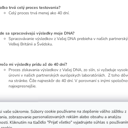
oľko trvá celý proces testovania?
Celý proces trvá menej ako 40 dní.
de sa spracovávajú výsledky moje DNA?
Spracovávanie výsledkov z Vašej DNA prebieha v našich partnerský
Veľkej Británii a Švédsku.
rečo mi výsledky prídu až do 40 dní?
Proces získavania výsledkov z Vašej DNA, zo slín, si vyžaduje vys
úrovni v našich partnerských európskych laboratóriách. Z toho dô
na stránke. Čiže najneskôr do 40 dní. V porovnaní s inými spoločn
najexpresnejšie.
oľko mi bude trvať odber vzorky?
i vaše súkromie. Súbory cookie používame na zlepšenie vášho zážitku z
Testovanie trvá každému človeku inak. V priemere to trvá od 1 minú
ania, zobrazovanie personalizovaných reklám alebo obsahu a analýzu
vzorky do obálky. Presné pokyny pre správny odber vzorky je súčas
osti. Kliknutím na tlačidlo "Prijať všetko" vyjadrujete súhlas s používaní
cookie.