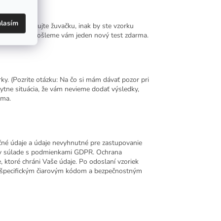
lasím
zuby, ani nežujte žuvačku, inak by ste vzorku
dať výsledky, pošleme vám jeden nový test zdarma.
ky. (Pozrite otázku: Na čo si mám dávať pozor pri
kytne situácia, že vám nevieme dodať výsledky,
rma.
né údaje a údaje nevyhnutné pre zastupovanie
e v súlade s podmienkami GDPR. Ochrana
, ktoré chráni Vaše údaje. Po odoslaní vzoriek
d špecifickým čiarovým kódom a bezpečnostným