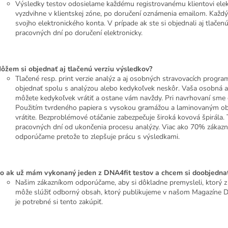
Výsledky testov odosielame každému registrovanému klientovi elek
vyzdvihne v klientskej zóne, po doručení oznámenia emailom. Každý 
svojho elektronického konta. V prípade ak ste si objednali aj tlače
pracovných dní po doručení elektronicky.
ôžem si objednať aj tlačenú verziu výsledkov?
Tlačené resp. print verzie analýz a aj osobných stravovacích program
objednať spolu s analýzou alebo kedykoľvek neskôr. Vaša osobná anal
môžete kedykoľvek vrátiť a ostane vám navždy. Pri navrhovaní sme dba
Použitím tvrdeného papiera s vysokou gramážou a laminovaným obal
vrátite. Bezproblémové otáčanie zabezpečuje široká kovová špirála
pracovných dní od ukončenia procesu analýzy. Viac ako 70% zákazník
odporúčame pretože to zlepšuje prácu s výsledkami.
o ak už mám vykonaný jeden z DNA4fit testov a chcem si doobjednať l
Našim zákazníkom odporúčame, aby si dôkladne premysleli, ktorý z
môže slúžiť odborný obsah, ktorý publikujeme v našom Magazíne DNA
je potrebné si tento zakúpiť.