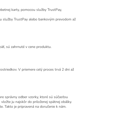
ebetnej karty, pomocou služby TrustPay,
u služby TrustPay alebo bankovým prevodom až
äť, sú zahrnuté v cene produktu.
ostriedkov. V priemere celý proces trvá 2 dni až
pre správny odber vzorky, ktoré sú súčasťou
vložte ju najskôr do priloženej spätnej obálky.
. Takto je pripravená na doručenie k nám.