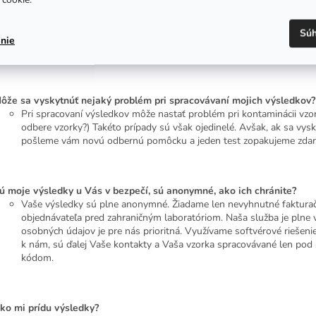
a čo si mám dávať pozor pri odbere vzorky?
Súh
Hodinu pred odberom vzorky nejedzte, nepite, nefajčite, nečistite si 
nie
kontaminovali. Ak sa vyskytne situácia, pri ktorej nie je možné do
ôže sa vyskytnúť nejaký problém pri spracovávaní mojich výsledkov?
Pri spracovaní výsledkov môže nastať problém pri kontaminácii vzor
odbere vzorky?) Takéto prípady sú však ojedinelé. Avšak, ak sa vys
pošleme vám novú odbernú pomôcku a jeden test zopakujeme zda
ú moje výsledky u Vás v bezpečí, sú anonymné, ako ich chránite?
Vaše výsledky sú plne anonymné. Žiadame len nevyhnutné fakturač
objednávateľa pred zahraničným laboratóriom. Naša služba je pln
osobných údajov je pre nás prioritná. Využívame softvérové riešenie
k nám, sú ďalej Vaše kontakty a Vaša vzorka spracovávané len po
kódom.
ko mi prídu výsledky?