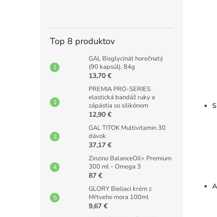
Top 8 produktov
GAL Bisglycinát horečnatý
(90 kapsúl), 84g
13,70 €
PREMIA PRO-SERIES
elastická bandáž ruky a
zápästia so silikónom
S
12,90 €
GAL TITOK Multivitamin 30
dávok
37,17 €
Zinzino BalanceOil+ Premium
300 ml - Omega 3
87 €
A
GLORY Bieliaci krém z
Mŕtveho mora 100ml
9,67 €