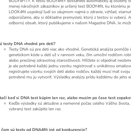
BODY4FIT+. K testu BODY4fit+ dostanete automaticky aj osobný str
menej náročných zákazníkov je určený test BODY4fit, ku ktorému je 
LOOK4fit uspokojí ľudí so záujmom najmä o zdravie, vzhľad, starnut
odporúčame, aby si dôkladne premysleli, ktorý z testov si vyberú.
odborný obsah, ktorý publikujeme v našom Magazíne DNA. Je možné 
ú testy DNA vhodné pre deti?
Testy DNA sú pre deti viac ako vhodné. Genetická analýza pomôže id
genetickom kóde u detí už v rannom veku, čím umožní rodičom robiť 
alebo precíznej zdravotnej starostlivosti. Môžete si objednať neo
je ale potrebné každú jednu vzorku registrovať s unikátnou emailov
registrujete vzorku svojich detí alebo rodičov, každý musí mať svo
potrebné mu ju vytvoriť. Výsledky analýzy prídu každému do jeho 
tačí keď si DNA test kúpim len raz, alebo musím po čase test zopako
Keďže výsledky sú aktuálne a nemenné počas celého Vášho života, n
vybraný test zakúpite len raz.
 čom sú testy od DNA4fit iné od konkurencie?