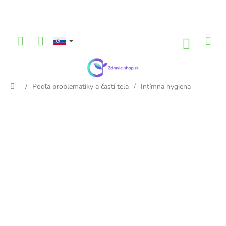
Prejsť
na
obsah
NÁKU
KOŠÍK
/
Podľa problematiky a častí tela
/
Intímna hygiena
Domov