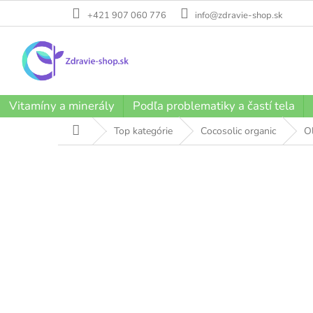
Prejsť
+421 907 060 776
info@zdravie-shop.sk
na
obsah
Vitamíny a minerály
Podľa problematiky a častí tela
Domov
Top kategórie
Cocosolic organic
Ol