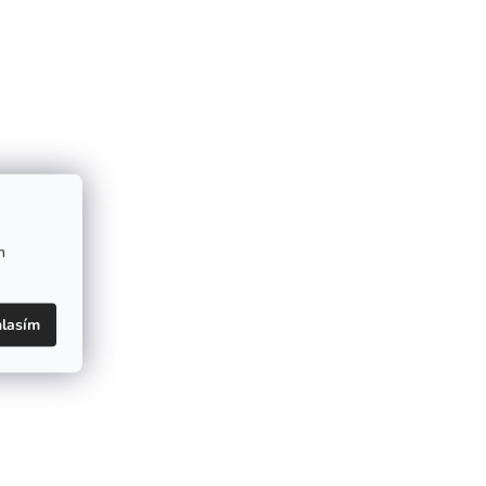
m
lasím