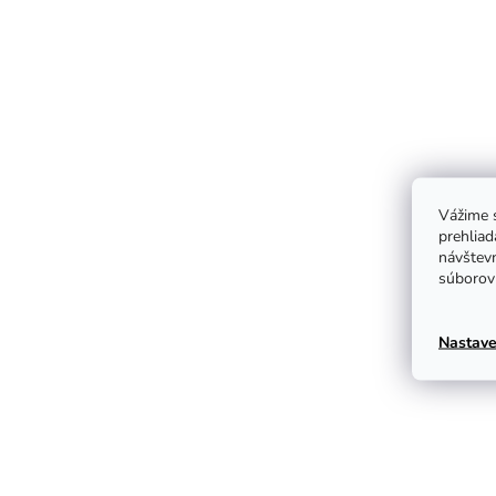
Vážime s
prehliad
návštevn
súborov 
Nastave