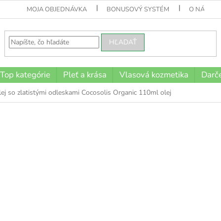
MOJA OBJEDNÁVKA
BONUSOVÝ SYSTÉM
O NÁS
HĽADAŤ
Top kategórie
Pleť a krása
Vlasová kozmetika
Darče
ej so zlatistými odleskami Cocosolis Organic 110ml olej