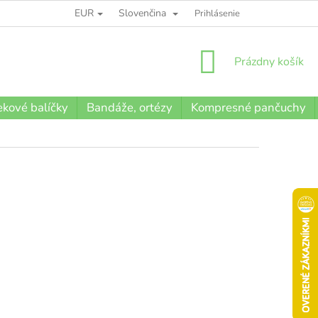
EUR
Slovenčina
BLOG
Prihlásenie
NÁKUPNÝ
Prázdny košík
KOŠÍK
kové balíčky
Bandáže, ortézy
Kompresné pančuchy