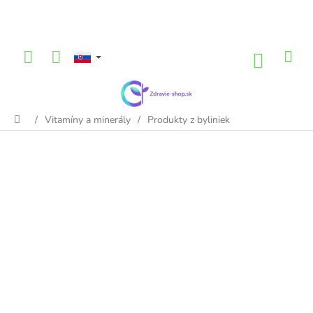
Prejsť
na
obsah
NÁKU
KOŠÍK
/
Vitamíny a minerály
/
Produkty z byliniek
Domov