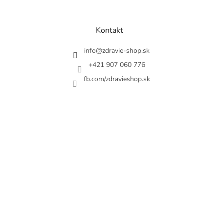
á
p
ä
Kontakt
t
i
info
@
zdravie-shop.sk
e
+421 907 060 776
fb.com/zdravieshop.sk