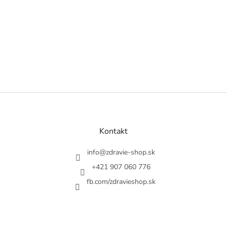
Z
á
p
ä
Kontakt
t
i
info
@
zdravie-shop.sk
e
+421 907 060 776
fb.com/zdravieshop.sk