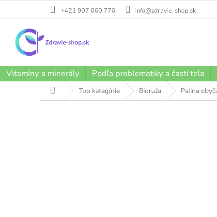
Prejsť
+421 907 060 776
info@zdravie-shop.sk
na
obsah
Vitamíny a minerály
Podľa problematiky a častí tela
Domov
Top kategórie
Bioruža
Palina obyč