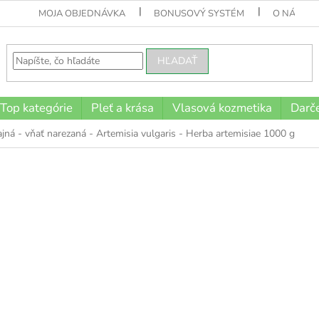
MOJA OBJEDNÁVKA
BONUSOVÝ SYSTÉM
O NÁS
HĽADAŤ
Top kategórie
Pleť a krása
Vlasová kozmetika
Darče
ajná - vňať narezaná - Artemisia vulgaris - Herba artemisiae 1000 g