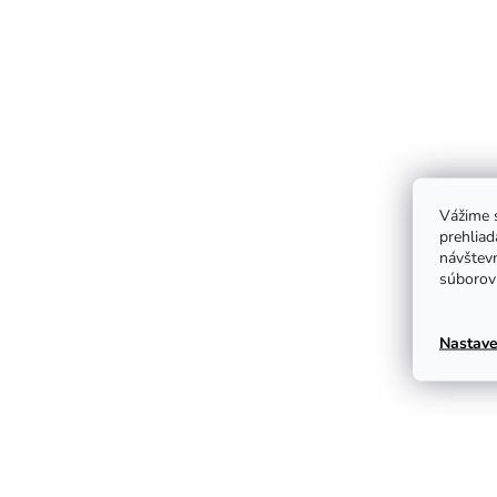
Vážime s
prehliad
návštevn
súborov 
Nastave