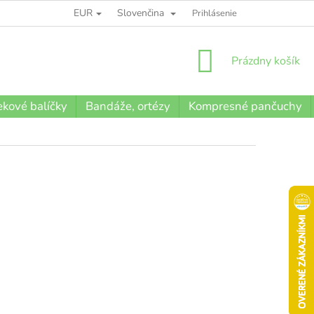
EUR
Slovenčina
BLOG
Prihlásenie
NÁKUPNÝ
Prázdny košík
KOŠÍK
kové balíčky
Bandáže, ortézy
Kompresné pančuchy