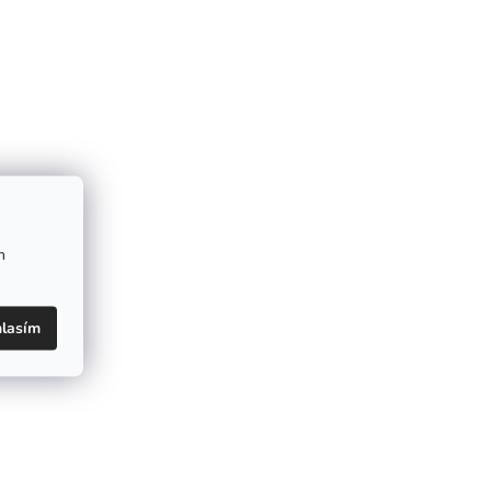
m
lasím