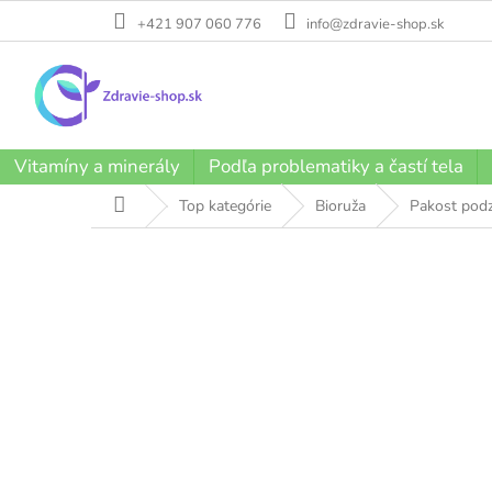
Prejsť
+421 907 060 776
info@zdravie-shop.sk
na
obsah
Vitamíny a minerály
Podľa problematiky a častí tela
Domov
Top kategórie
Bioruža
Pakost podz