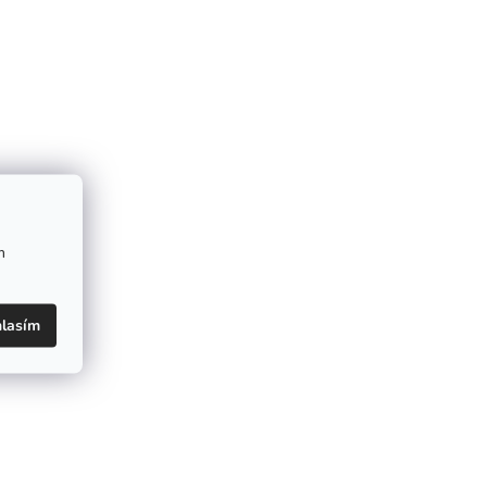
m
lasím