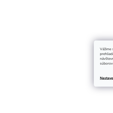
Vážime s
prehliad
návštevn
súborov 
Nastave