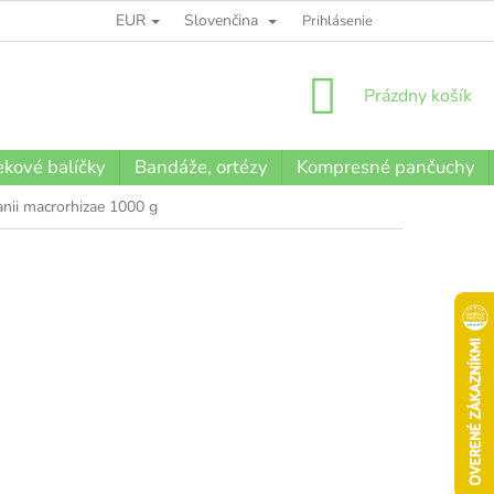
EUR
Slovenčina
BLOG
Prihlásenie
NÁKUPNÝ
Prázdny košík
KOŠÍK
kové balíčky
Bandáže, ortézy
Kompresné pančuchy
nii macrorhizae 1000 g