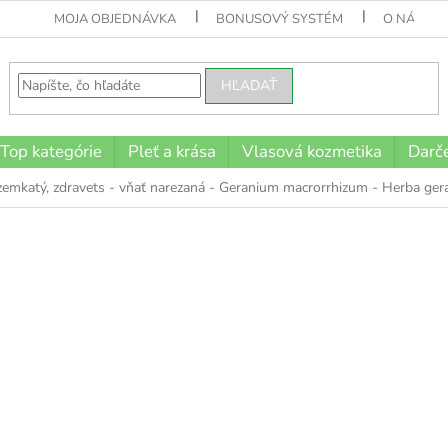
MOJA OBJEDNÁVKA
BONUSOVÝ SYSTÉM
O NÁS
HĽADAŤ
Top kategórie
Pleť a krása
Vlasová kozmetika
Darče
emkatý, zdravets - vňať narezaná - Geranium macrorrhizum - Herba gera