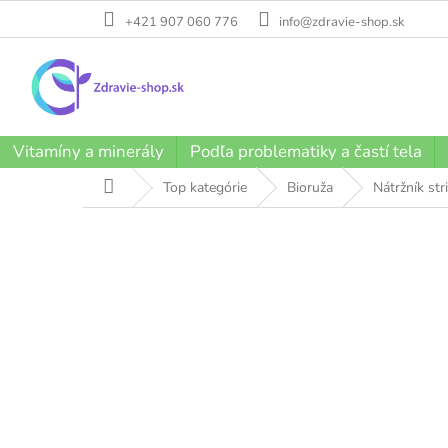
Prejsť
+421 907 060 776
info@zdravie-shop.sk
na
obsah
Vitamíny a minerály
Podľa problematiky a častí tela
Domov
Top kategórie
Bioruža
Nátržník str