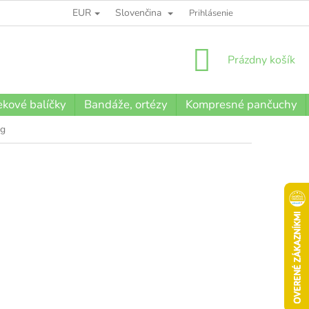
EUR
Slovenčina
BLOG
Prihlásenie
NÁKUPNÝ
Prázdny košík
KOŠÍK
kové balíčky
Bandáže, ortézy
Kompresné pančuchy
 g