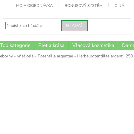
MOJA OBJEDNÁVKA
BONUSOVÝ SYSTÉM
O NÁS
HĽADAŤ
Top kategórie
Pleť a krása
Vlasová kozmetika
Darče
ieborný - vňať celá - Potentilla argentae - Herba potentillae argentii 250