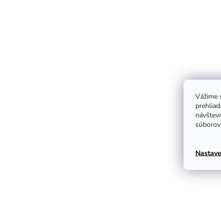
Vážime s
prehliad
návštevn
súborov 
Nastave