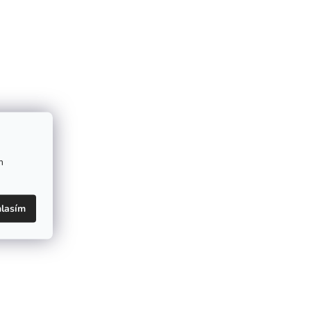
m
lasím