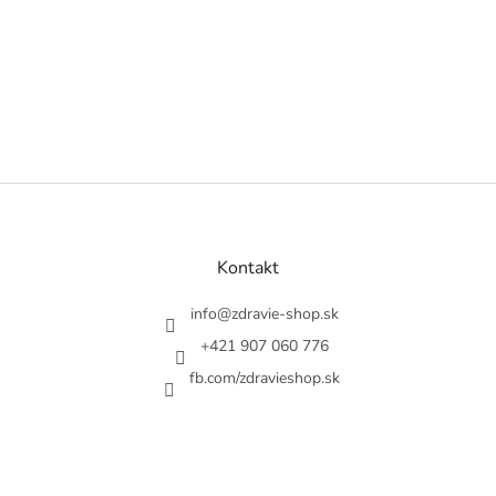
Z
á
p
ä
Kontakt
t
i
info
@
zdravie-shop.sk
e
+421 907 060 776
fb.com/zdravieshop.sk