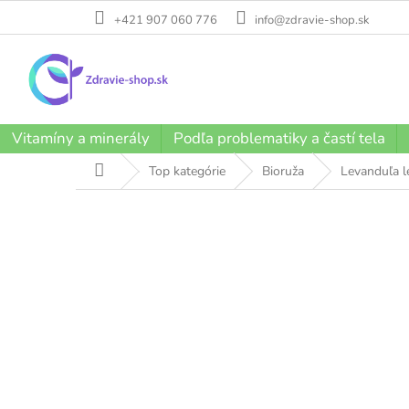
Prejsť
+421 907 060 776
info@zdravie-shop.sk
na
obsah
Vitamíny a minerály
Podľa problematiky a častí tela
Domov
Top kategórie
Bioruža
Levanduľa l