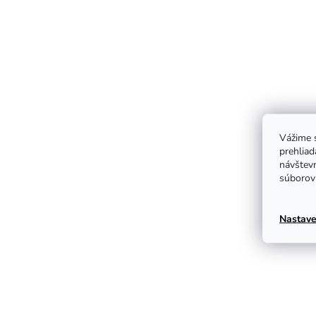
Vážime s
prehliad
návštevn
súborov 
Nastave