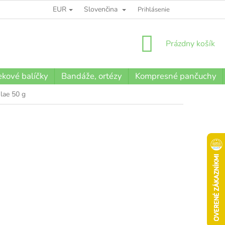
EUR
Slovenčina
BLOG
Prihlásenie
NÁKUPNÝ
Prázdny košík
KOŠÍK
kové balíčky
Bandáže, ortézy
Kompresné pančuchy
ulae 50 g