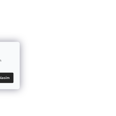
m
lasím