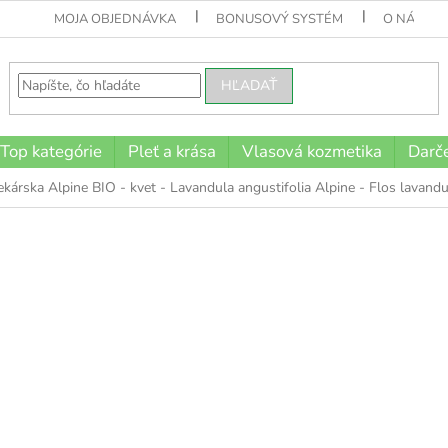
MOJA OBJEDNÁVKA
BONUSOVÝ SYSTÉM
O NÁS
HĽADAŤ
Top kategórie
Pleť a krása
Vlasová kozmetika
Darče
ekárska Alpine BIO - kvet - Lavandula angustifolia Alpine - Flos lavand