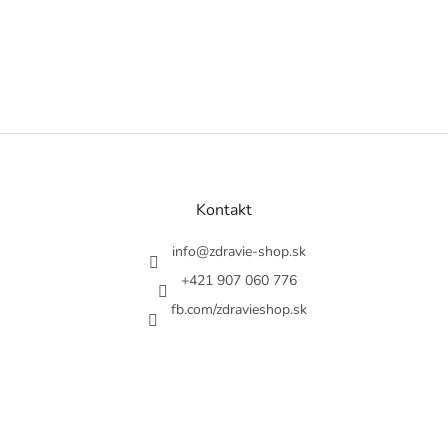
Z
á
p
ä
Kontakt
t
i
info
@
zdravie-shop.sk
e
+421 907 060 776
fb.com/zdravieshop.sk