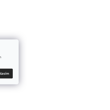
m
lasím