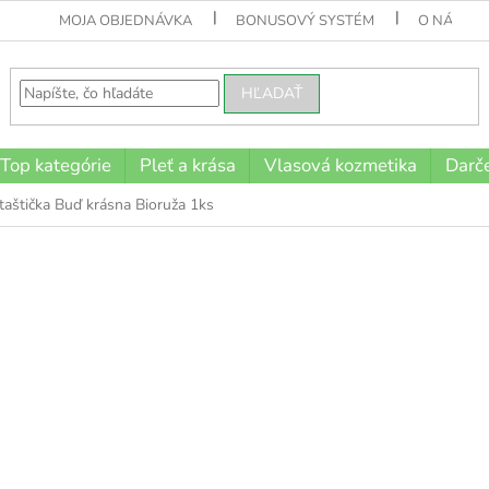
MOJA OBJEDNÁVKA
BONUSOVÝ SYSTÉM
O NÁS
HĽADAŤ
Top kategórie
Pleť a krása
Vlasová kozmetika
Darče
taštička Buď krásna Bioruža 1ks