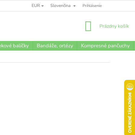
EUR
Slovenčina
BLOG
Prihlásenie
NÁKUPNÝ
Prázdny košík
KOŠÍK
kové balíčky
Bandáže, ortézy
Kompresné pančuchy