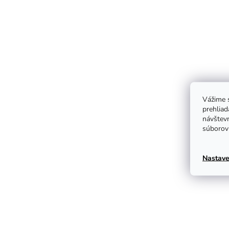
Vážime s
prehliad
návštevn
súborov 
Nastave