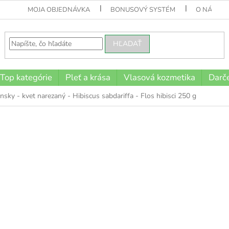
MOJA OBJEDNÁVKA
BONUSOVÝ SYSTÉM
O NÁS
HĽADAŤ
Top kategórie
Pleť a krása
Vlasová kozmetika
Darče
nsky - kvet narezaný - Hibiscus sabdariffa - Flos hibisci 250 g