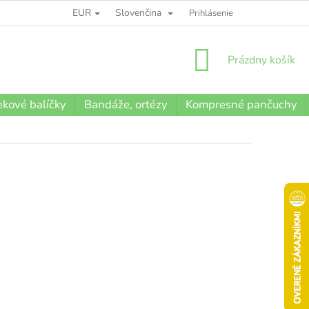
EUR
Slovenčina
BLOG
Prihlásenie
NÁKUPNÝ
Prázdny košík
KOŠÍK
kové balíčky
Bandáže, ortézy
Kompresné pančuchy