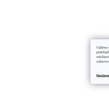
Vážime s
prehliad
návštevn
súborov 
Nastave