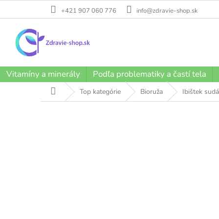
Prejsť
+421 907 060 776
info@zdravie-shop.sk
na
obsah
Vitamíny a minerály
Podľa problematiky a častí tela
Domov
Top kategórie
Bioruža
Ibištek sudá