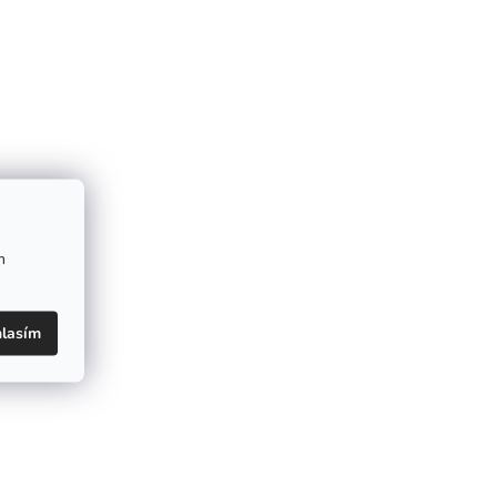
m
lasím