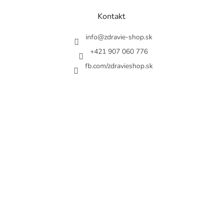
p
ä
Kontakt
t
i
info
@
zdravie-shop.sk
e
+421 907 060 776
fb.com/zdravieshop.sk