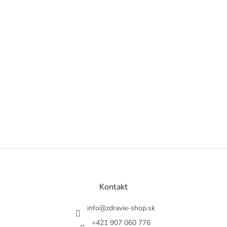
Z
á
p
ä
Kontakt
t
i
info
@
zdravie-shop.sk
e
+421 907 060 776