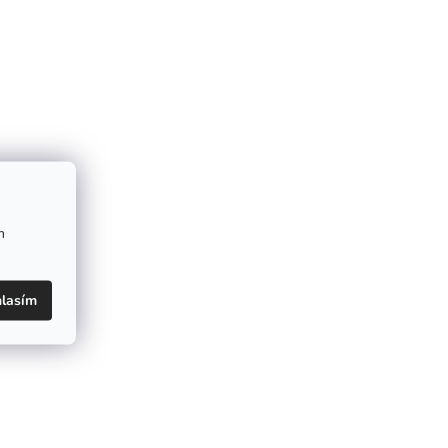
m
lasím