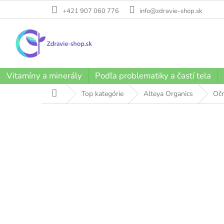
Prejsť
+421 907 060 776
info@zdravie-shop.sk
na
obsah
Vitamíny a minerály
Podľa problematiky a častí tela
Domov
Top kategórie
Alteya Organics
Očn