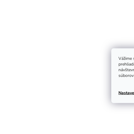
Vážime s
prehliad
návštevn
súborov 
Nastave