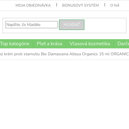
MOJA OBJEDNÁVKA
BONUSOVÝ SYSTÉM
O NÁS
HĽADAŤ
Top kategórie
Pleť a krása
Vlasová kozmetika
Darče
ý krém proti starnutiu Bio Damascena Alteya Organics 15 ml ORGANIC