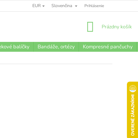
EUR
Slovenčina
BLOG
Prihlásenie
NÁKUPNÝ
Prázdny košík
KOŠÍK
kové balíčky
Bandáže, ortézy
Kompresné pančuchy