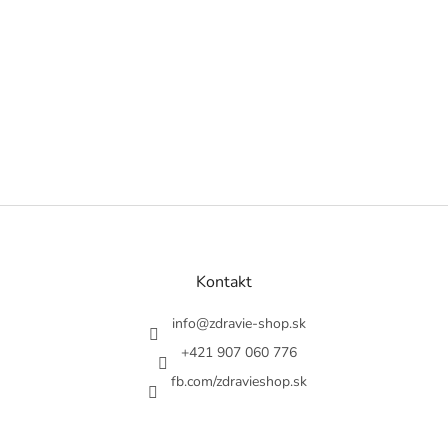
Z
á
p
ä
Kontakt
t
i
info
@
zdravie-shop.sk
e
+421 907 060 776
fb.com/zdravieshop.sk