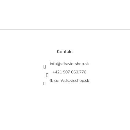
Z
á
p
ä
Kontakt
t
i
info
@
zdravie-shop.sk
e
+421 907 060 776
fb.com/zdravieshop.sk