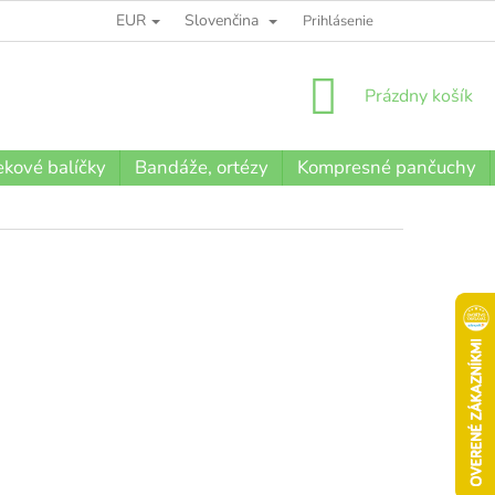
EUR
Slovenčina
BLOG
Prihlásenie
NÁKUPNÝ
Prázdny košík
KOŠÍK
kové balíčky
Bandáže, ortézy
Kompresné pančuchy