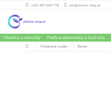
Prejsť
+421 907 060 776
info@zdravie-shop.sk
na
obsah
Vitamíny a minerály
Podľa problematiky a častí tela
Domov
Predávané značky
Bemer