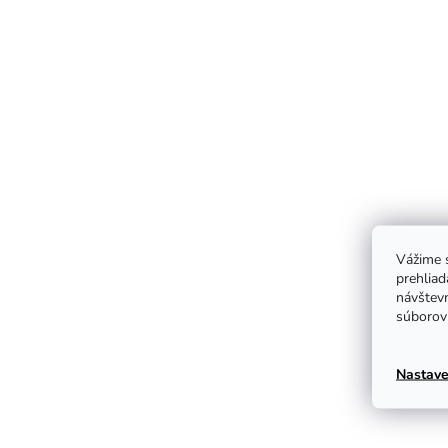
Vážime s
prehliad
návštevn
súborov 
Nastave