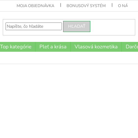
MOJA OBJEDNÁVKA
BONUSOVÝ SYSTÉM
O NÁS
HĽADAŤ
Top kategórie
Pleť a krása
Vlasová kozmetika
Darče