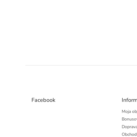
Z
á
p
ä
t
Facebook
Inform
i
e
Moja ob
Bonuso
Doprava
Obchod