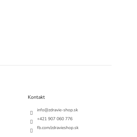
Kontakt
info
@
zdravie-shop.sk
+421 907 060 776
fb.com/zdravieshop.sk