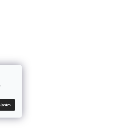
m
lasím