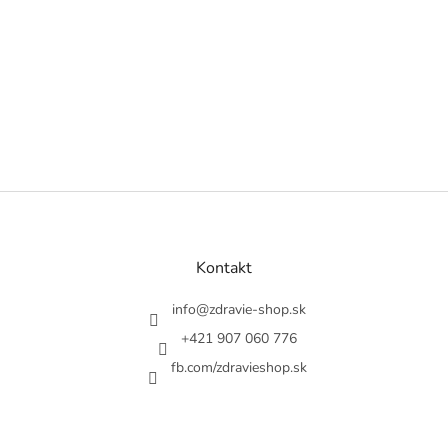
Z
á
p
ä
Kontakt
t
i
info
@
zdravie-shop.sk
e
+421 907 060 776
fb.com/zdravieshop.sk