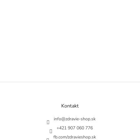
Z
á
p
ä
Kontakt
t
i
info
@
zdravie-shop.sk
e
+421 907 060 776
fb.com/zdravieshop.sk