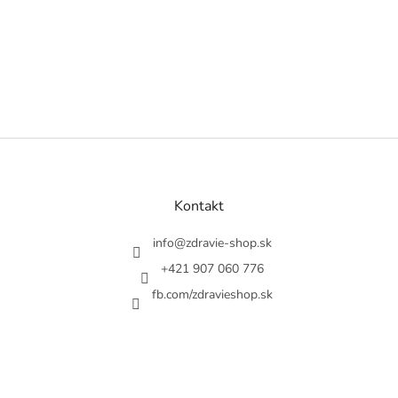
Z
á
p
ä
Kontakt
t
i
info
@
zdravie-shop.sk
e
+421 907 060 776
fb.com/zdravieshop.sk