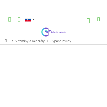
Prejsť
na
obsah
NÁKU
KOŠÍK
/
Vitamíny a minerály
/
Sypané byliny
Domov