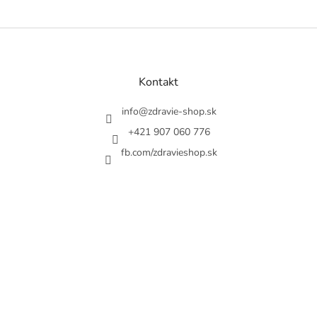
Z
á
p
a
Kontakt
t
í
info
@
zdravie-shop.sk
+421 907 060 776
fb.com/zdravieshop.sk