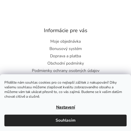
Informácie pre vás
Moje objednávka
Bonusový systém
Doprava a platba
Obchodní podmínky
Podmienky ochrany osobných údajov
O nás
Přidělte nám souhlas cookies pro co nejlepší zážitek z nakupování! Díky
Blog
vašemu souhlasu můžeme zlepšovat kvalitu zobrazovaného obsahu a
můžeme vám tak ukázat přesně to, co vás zajímá. Budeme se k vašim datům
chovat citlivě a slušně.
Facebook
Nastavení
Souhlasím