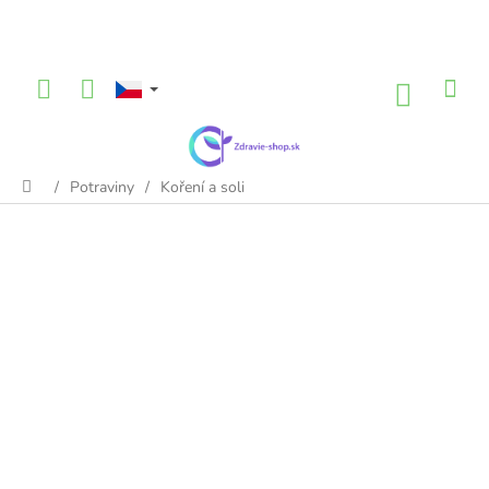
Přejít
na
obsah
NÁKU
KOŠÍK
/
Potraviny
/
Koření a soli
Domů