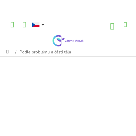
Přejít
na
obsah
NÁKU
KOŠÍK
/
Podle problému a části těla
Domů