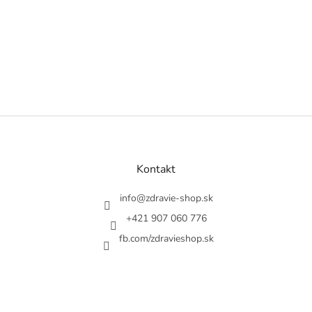
Z
á
p
a
Kontakt
t
í
info
@
zdravie-shop.sk
+421 907 060 776
fb.com/zdravieshop.sk