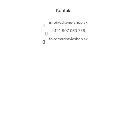
p
a
Kontakt
t
í
info
@
zdravie-shop.sk
+421 907 060 776
fb.com/zdravieshop.sk