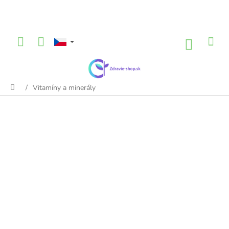
Přejít
na
obsah
NÁKU
KOŠÍK
/
Vitamíny a minerály
Domů